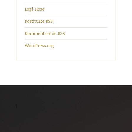
Logi sisse
Postituste RSS
Kommentaaride RSS
WordPress.org
|