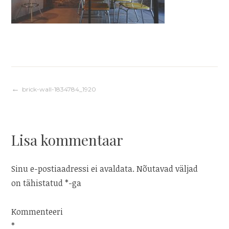
Navigeerimine
brick-wall-1834784_1920
Lisa kommentaar
Sinu e-postiaadressi ei avaldata.
Nõutavad väljad
on tähistatud
*
-ga
Kommenteeri
*