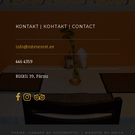
KONTAKT | КОНТАКТ | CONTACT
info@mteverest.ee
446 4359
Rüütli 39, Pärnu
THEME: CANAPE BY
AUTOMATTIC
.
|
WEBSITE BY
ARIYA