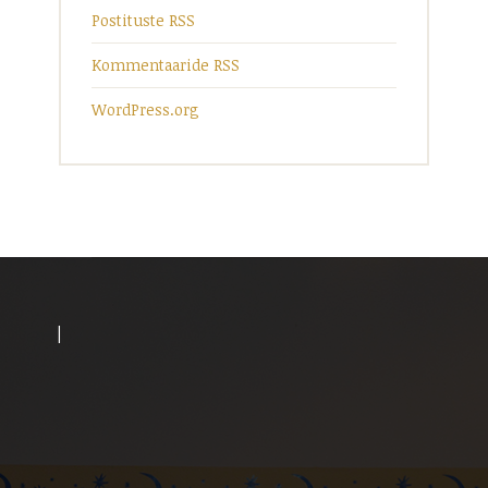
Postituste RSS
Kommentaaride RSS
WordPress.org
|