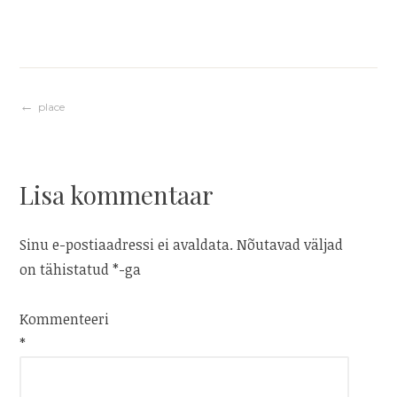
Navigeerimine
place
Lisa kommentaar
Sinu e-postiaadressi ei avaldata.
Nõutavad väljad
on tähistatud
*
-ga
Kommenteeri
*